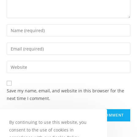
Enter
your
name
Enter
or
your
username
email
Enter
to
address
your
comment
to
website
comment
URL
Save my name, email, and website in this browser for the
(optional)
next time I comment.
By continuing to use this website, you
consent to the use of cookies in