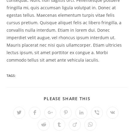
consequat. Nunc non sagittis orci. Pellentesque posuere
fringilla mi, quis accumsan ligula volutpat in. Donec at
egestas tellus. Maecenas elementum turpis vitae felis
cursus pretium. Quisque aliquet felis ac libero fringilla, a
convallis nulla interdum. Etiam in lorem dui. Donec
imperdiet velit augue, vel rhoncus ipsum interdum ut.
Mauris placerat nec nisi quis ullamcorper. Etiam ultricies
lectus ipsum, sit amet porttitor ex congue a. Morbi
commodo tellus sit amet ante vehicula iaculis.
TAGS:
SHARE
PLEASE SHARE THIS
THIS
CONTENT
Opens
Opens
Opens
Opens
Opens
Opens
Opens
in
in
in
in
in
in
in
a
a
a
a
a
a
a
Opens
Opens
Opens
Opens
new
new
new
new
new
new
new
in
in
in
in
window
window
window
window
window
window
window