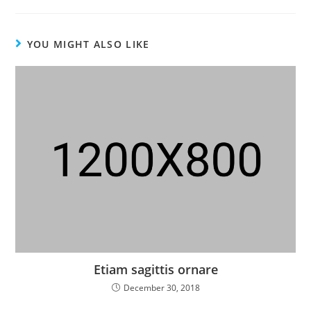
a
a
a
a
new
new
new
new
window
window
window
window
YOU MIGHT ALSO LIKE
Etiam sagittis ornare
December 30, 2018