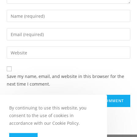
Enter
your
name
Enter
or
your
username
email
Enter
to
address
your
comment
to
website
comment
URL
Save my name, email, and website in this browser for the
(optional)
next time I comment.
By continuing to use this website, you
consent to the use of cookies in
accordance with our Cookie Policy.