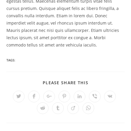
egestas tellus. Maecenas elementum turpis vitae felis
cursus pretium. Quisque aliquet felis ac libero fringilla, a
convallis nulla interdum. Etiam in lorem dui. Donec
imperdiet velit augue, vel rhoncus ipsum interdum ut.
Mauris placerat nec nisi quis ullamcorper. Etiam ultricies
lectus ipsum, sit amet porttitor ex congue a. Morbi
commodo tellus sit amet ante vehicula iaculis.
TAGS:
SHARE
PLEASE SHARE THIS
THIS
CONTENT
Opens
Opens
Opens
Opens
Opens
Opens
Opens
in
in
in
in
in
in
in
a
a
a
a
a
a
a
Opens
Opens
Opens
Opens
new
new
new
new
new
new
new
in
in
in
in
window
window
window
window
window
window
window
a
a
a
a
new
new
new
new
window
window
window
window