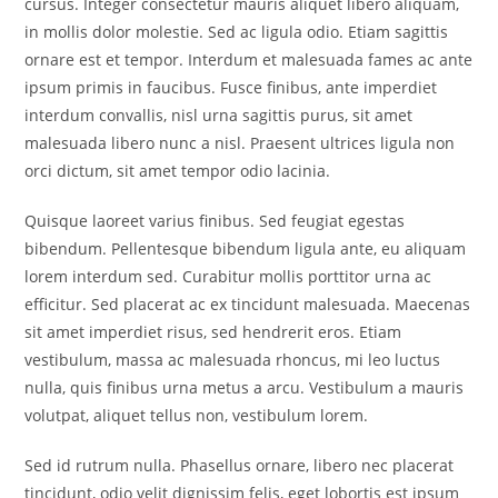
cursus. Integer consectetur mauris aliquet libero aliquam,
in mollis dolor molestie. Sed ac ligula odio. Etiam sagittis
ornare est et tempor. Interdum et malesuada fames ac ante
ipsum primis in faucibus. Fusce finibus, ante imperdiet
interdum convallis, nisl urna sagittis purus, sit amet
malesuada libero nunc a nisl. Praesent ultrices ligula non
orci dictum, sit amet tempor odio lacinia.
Quisque laoreet varius finibus. Sed feugiat egestas
bibendum. Pellentesque bibendum ligula ante, eu aliquam
lorem interdum sed. Curabitur mollis porttitor urna ac
efficitur. Sed placerat ac ex tincidunt malesuada. Maecenas
sit amet imperdiet risus, sed hendrerit eros. Etiam
vestibulum, massa ac malesuada rhoncus, mi leo luctus
nulla, quis finibus urna metus a arcu. Vestibulum a mauris
volutpat, aliquet tellus non, vestibulum lorem.
Sed id rutrum nulla. Phasellus ornare, libero nec placerat
tincidunt, odio velit dignissim felis, eget lobortis est ipsum