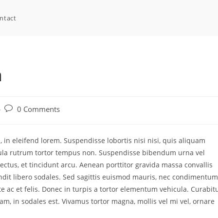
ntact
a
Post
0 Comments
comments:
, in eleifend lorem. Suspendisse lobortis nisi nisi, quis aliquam
cula rutrum tortor tempus non. Suspendisse bibendum urna vel
ectus, et tincidunt arcu. Aenean porttitor gravida massa convallis
landit libero sodales. Sed sagittis euismod mauris, nec condimentum
te ac et felis. Donec in turpis a tortor elementum vehicula. Curabit
m, in sodales est. Vivamus tortor magna, mollis vel mi vel, ornare