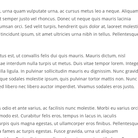
ctor, urna quam vulputate urna, ac cursus metus leo a neque. Aliqua
t semper justo vel rhoncus. Donec ut neque quis mauris lacinia
msan orci. Sed velit turpis, hendrerit quis dolor at, laoreet molest
o tincidunt ipsum, sit amet ultricies urna nibh in tellus. Pellentesqu
tus est, ut convallis felis dui quis mauris. Mauris dictum, nisl
tae interdum nulla turpis ut metus. Duis vitae tempor lorem. Integ
ulla ligula. In pulvinar sollicitudin mauris eu dignissim. Nunc gravi
isque sodales molestie ipsum, quis pulvinar tortor mattis non. Nunc
d libero nec libero auctor imperdiet. Vivamus sodales eros justo,
dio et ante varius, ac facilisis nunc molestie. Morbi eu varius orci
odo est. Curabitur felis eros, tempus in lacus in, iaculis
rpis quis magna egestas, ut ullamcorper eros finibus. Pellentesqu
a fames ac turpis egestas. Fusce gravida, urna ut aliquam