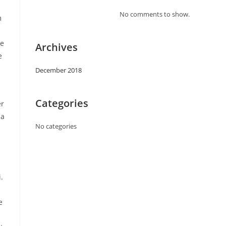
No comments to show.
m
ie
Archives
e
December 2018
Categories
er
da
No categories
.
e