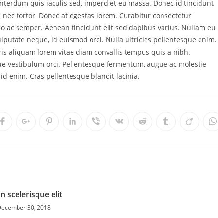
nterdum quis iaculis sed, imperdiet eu massa. Donec id tincidunt
nec tortor. Donec at egestas lorem. Curabitur consectetur
 ac semper. Aenean tincidunt elit sed dapibus varius. Nullam eu
lputate neque, id euismod orci. Nulla ultricies pellentesque enim.
ris aliquam lorem vitae diam convallis tempus quis a nibh.
que vestibulum orci. Pellentesque fermentum, augue ac molestie
id enim. Cras pellentesque blandit lacinia.
Opens
Opens
Opens
Opens
Opens
Opens
Opens
Opens
Opens
O
in
in
in
in
in
in
in
in
in
i
a
a
a
a
a
a
a
a
a
a
new
new
new
new
new
new
new
new
new
n
w
window
window
window
window
window
window
window
window
window
w
 scelerisque elit
December 30, 2018