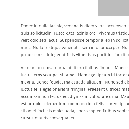
Donec in nulla lacinia, venenatis diam vitae, accumsan nu
quis sollicitudin. Fusce eget lacinia orci. Vivamus tristi
velit odio sed lacus. Suspendisse tempor a leo in sollici
nunc. Nulla tristique venenatis sem in ullamcorper. Nu
posuere nisl. Integer at felis vitae risus porttitor faucibu
Aenean accumsan urna at libero finibus finibus. Maece
luctus eros volutpat sit amet. Nam eget ipsum id tortor 
magna. Donec feugiat malesuada aliquam. Nunc sed ele
luctus felis eget pharetra fringilla. Praesent ultrices m
accumsan non lectus eu, dignissim vulputate urna. Mauri
est ac dolor elementum commodo id a felis. Lorem ipsum 
sit amet facilisis malesuada, libero sapien finibus sapien
cursus mauris consequat et.