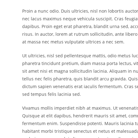
Proin a nunc odio. Duis ultricies, nisl non lobortis au
nec lacus maximus neque vehicula suscipit. Cras feugia
dapibus. Proin eget erat pharetra, blandit urna sed, accu
risus. In auctor, lorem at rutrum sollicitudin, ante liber
at massa nec metus vulputate ultrices a nec sem.
Ut ultricies, nisl sed pellentesque mattis, odio metus luc
pharetra tincidunt pretium, diam massa porta lectus, vi
sit amet nisi et magna sollicitudin lacinia. Aliquam in n
tellus nec felis pharetra, quis blandit arcu gravida. Qu
dictum sapien venenatis erat iaculis fermentum. Cras se
sed tempus felis lacinia sed.
Vivamus mollis imperdiet nibh at maximus. Ut venenatis o
Quisque at elit dapibus, hendrerit mauris sit amet, comm
fermentum enim. Suspendisse potenti. Mauris lacinia tu
habitant morbi tristique senectus et netus et malesuad