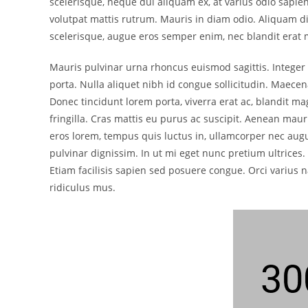
scelerisque, neque dui aliquam ex, at varius odio sapie
volutpat mattis rutrum. Mauris in diam odio. Aliquam dic
scelerisque, augue eros semper enim, nec blandit erat
Mauris pulvinar urna rhoncus euismod sagittis. Integer 
porta. Nulla aliquet nibh id congue sollicitudin. Maecen
Donec tincidunt lorem porta, viverra erat ac, blandit ma
fringilla. Cras mattis eu purus ac suscipit. Aenean mauri
eros lorem, tempus quis luctus in, ullamcorper nec aug
pulvinar dignissim. In ut mi eget nunc pretium ultrices. F
Etiam facilisis sapien sed posuere congue. Orci varius
ridiculus mus.