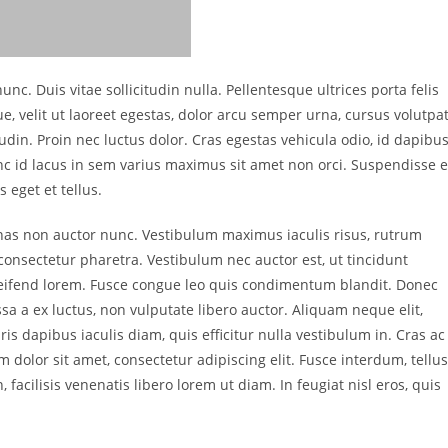
nc. Duis vitae sollicitudin nulla. Pellentesque ultrices porta felis
que, velit ut laoreet egestas, dolor arcu semper urna, cursus volutpa
tudin. Proin nec luctus dolor. Cras egestas vehicula odio, id dapibu
nc id lacus in sem varius maximus sit amet non orci. Suspendisse 
s eget et tellus.
nas non auctor nunc. Vestibulum maximus iaculis risus, rutrum
consectetur pharetra. Vestibulum nec auctor est, ut tincidunt
ifend lorem. Fusce congue leo quis condimentum blandit. Donec
assa a ex luctus, non vulputate libero auctor. Aliquam neque elit,
s dapibus iaculis diam, quis efficitur nulla vestibulum in. Cras ac
dolor sit amet, consectetur adipiscing elit. Fusce interdum, tellus
, facilisis venenatis libero lorem ut diam. In feugiat nisl eros, quis