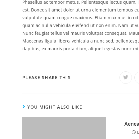
Phasellus ac tempor metus. Pellentesque lectus quam, i
est. Donec sit amet dolor ut urna elementum tempus eu 
vulputate quam congue maximus. Etiam maximus in odio
quam ac nulla vehicula eleifend ut non enim. Nam ut vu
Nunc feugiat tellus vel mauris volutpat consequat. Mau
Maecenas ligula libero, vehicula a nunc sed, pellentes
dapibus, ex mauris porta diam, aliquet egestas nunc mi 
SHARE
PLEASE SHARE THIS
Opens
in
a
THIS
new
windo
CONTENT
YOU MIGHT ALSO LIKE
Aenean