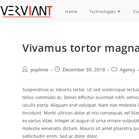
Skip
to
Home
Technologies
Co
content
Vivamus tortor magn
Post
Post
Post
poplime
December 30, 2018
Agency
author:
published:
category:
Suspendisse ac lobortis tortor. Ut sed scelerisque lectus
tellus commodo ac. Donec efficitur euismod nibh, vehi
iaculis porta. Aliquam erat volutpat. Nam non molestie l
tincidunt. Morbi ultrices dolor at nisi consequat, vel b
ex varius vitae. Integer at augue ut urna ornare vulputa
molestie venenatis dictum. Mauris sit amet pharetra qua
sollicitudin enim. Sed ac dolor dolor.