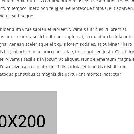
n et leo. Proin ultrices condimentum risus eget vestibulum. Praesen
tum tempor libero non feugiat. Pellentesque finibus, elit ac viverr
 metus sed neque.
bibendum vitae sapien et laoreet. Vivamus ultricies id lorem at
as nunc mauris, sollicitudin nec sapien at, fermentum lacinia odio.
gna. Aenean scelerisque elit quis lorem sodales, at pulvinar libero
s leo, lobortis non ullamcorper vitae, tincidunt sed justo. Curabitu
ue. Vivamus facilisis in ipsum ac aliquet. Nunc elementum magna 
usce viverra lorem ultricies felis lacinia, et lobortis nisl dictum.
 natoque penatibus et magnis dis parturient montes, nascetur